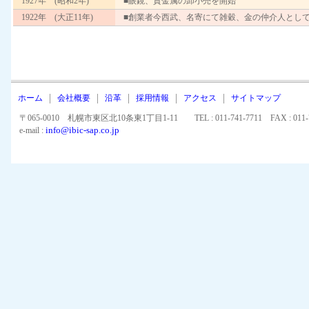
1927年 (昭和2年)
■眼鏡、貴金属の卸小売を開始
1922年 (大正11年)
■創業者今西武、名寄にて雑穀、金の仲介人とし
ホーム
会社概要
沿革
採用情報
アクセス
サイトマップ
〒065-0010 札幌市東区北10条東1丁目1-11 TEL : 011-741-7711 FAX : 011-7
info@ibic-sap.co.jp
e-mail :