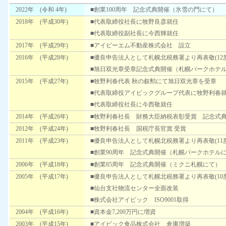
2022年 (令和 4年)
■創業100周年 記念式典開催（氷雪の門にて）
2018年 (平成30年)
■代表取締役社長に牧野良彦就任
■代表取締役副社長に今西輝就任
2017年 (平成29年)
■アイビーエム不動産株式会社 設立
2016年 (平成28年)
■優良申告法人として札幌北税務署より再表敬(12
■旭日双光章受章記念式典開催（札幌パークホテ
2015年 (平成27年)
■牧野利春代表 秋の叙勲にて旭日双光章を受章
■代表取締役アイビックグループ代表に牧野利春
■代表取締役社長に今西敬就任
2014年 (平成26年)
■牧野利春社長 財務大臣納税表彰受賞 記念式
2012年 (平成24年)
■牧野利春社長 国税庁長官賞 受賞
2011年 (平成23年)
■優良申告法人として札幌北税務署より再表敬(11
■創業90周年 記念式典開催（札幌パークホテル
2006年 (平成18年)
■創業85周年 記念式典開催（ミクニ札幌にて）
2005年 (平成17年)
■優良申告法人として札幌北税務署より再表敬(10
■仙台支社物流センター全面改装
■株式会社アイビック ISO9001取得
2004年 (平成16年)
■資本金7,200万円に増資
2003年 (平成15年)
■アイビック食品株式会社 倉庫増築