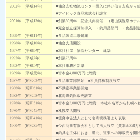
2002年 (平成14年)
■仙台支社物流センター購入に伴い仙台支店から
■アイビック食品株式会社設立
2001年 (平成13年)
■創業80周年 記念式典開催 （定山渓温泉ホテ
■完全独立採算制導入 ・釣用品部門 ・食品製
1999年 (平成11年)
■食品製造工場建築
1998年 (平成10年)
■仙台支店開設
1997年 (平成9年)
■本社社屋・物流センター 建築
1995年 (平成7年)
■創業75周年
1993年 (平成5年)
■本社事務所新築
1989年 (平成元年)
■資本金4,800万円に増資
1987年 (昭和62年)
■食品事業部開始 ■社員持株制度設立
1986年 (昭和61年)
■不動産事業部開始
1983年 (昭和58年)
■北海道釣餌販売設立
1976年 (昭和51年)
■資本金3,000万円に増資 本社を名寄から札幌へ
1970年 (昭和45年)
■札幌支店開設
1966年 (昭和41年)
■優良申告法人として名寄税務署より表敬
1960年 (昭和35年)
■今西商事有限会社として法人設立（資本金350万
■釣具を主体におき、道北、道東への卸販売を開